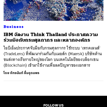
ค้นหา
SHARE
TWEET
LINE
EMAIL
Business
IBM จัดงาน Think Thailand ประกาศความ
ร่วมมือกับกรมศุลกากร และหลากองค์กร
ไอบีเอ็มประกาศจับมือกับกรมศุลกากร ใช้ระบบ ‘เทรดเลนส์’
(TradeLens) ที่พัฒนาร่วมกันกับเมอส์ก (Maersk) บริษัทด้าน
ขนส่งทางเรือรายใหญ่ของโลก บนเทคโนโลยีของบล็อกเชน
(Blockchain) เข้ามาใช้งานเพื่อลดปัญหาของเอกสาร
โดย
ภัทรนันท์ ลิ้มอุดมพร
FOLLOW US