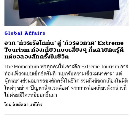
ค้นหา
SHARE
TWEET
LINE
EMAIL
Global Affairs
จาก ‘ทัวร์เรือไททัน’ สู่ ‘ทัวร์อวกาศ’ Extreme
Tourism ท่องเที่ยวแบบเสี่ยงๆ ที่หลายคนรู้ดี
แต่ขอลองสักครั้งในชีวิต
The Momentum พาทุกคนไปเจาะลึก Extreme Tourism การ
ท่องเที่ยวแบบเอ็กซ์ตรีมที่ ‘แบกรับความเสี่ยงมหาศาล’ แต่
ผู้คนบางส่วนอยากลองสักครั้งในชีวิต รวมถึงข้อถกเถียงในมิติ
ใหม่ๆ อย่าง ‘ปัญหาสิ่งแวดล้อม’ จากการท่องเที่ยวดังกล่าวที่
ไม่ค่อยมีใครหยิบยกขึ้นมา
โดย
อัยย์ลดา แซ่โค้ว