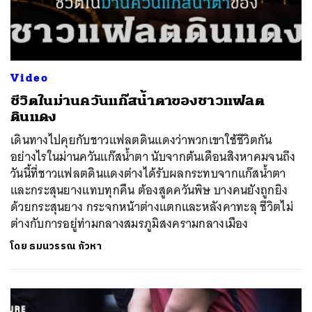
Video
ชีวิตในม่านควันแก๊สน้ำตาของชาวแฟลต
ดินแดง
เดินทางไปคุยกับชาวแฟลตดินแดงว่าพวกเขาใช้ชีวิตกัน
อย่างไรในม่านควันแก๊สน้ำตา นับจากต้นเดือนสิงหาคมจนถึง
วันนี้ที่ชาวแฟลตดินแดงต่างได้รับผลกระทบจากแก๊สน้ำตา
และกระสุนยางแทบทุกคืน ต้องสูดควันพิษ บางคนยังถูกยิง
ด้วยกระสุนยาง กระจกหน้าต่างแตกและหลังคาทะลุ ชีวิตไม่
ต่างกับการอยู่ท่ามกลางสมรภูมิสงครามกลางเมือง
โดย
ธมนวรรณ กัวหา
ค้นหา
SHARE
TWEET
LINE
EMAIL