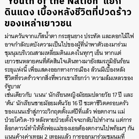
‘Youth of the Nation’ แยก
ดินแดง เบื้องหลังชีวิตที่ปวดร้าว
ของเหล่าเยาวชน
ม่านควันจากแก๊สน้ำตา กระสุนยาง ประทัด และดอกไม้ไฟ
อาจกำลังบดบังความเป็นไปของผู้ที่นำพาตัวเองมาร่วม
ชุมนุมบริเวณสามเหลี่ยมดินแดงในทุกๆ เย็น หากแต่
เยาวชนหลายคนที่ตัดสินใจเดินทางมายังสมรภูมิอันร้อน
ระอุแห่งนี้ เพื่อแสดงออกทางการเมือง ล้วนมีเบื้องหลัง
ชีวิตที่รวดร้าวจากสิ่งที่พวกเขาเรียกว่า ‘ความล้มเหลวของ
รัฐบาล’
เช่นเดียวกับ ‘แนน’ นักเรียนหญิงมัธยมปลายวัย 17 ปี และ
‘ต้น’ นักเรียนชายมัธยมต้นวัย 16 ปี ชะตาชีวิตครอบครัว
ของแนนเข้าสู่ภาวะวิกฤตตั้งแต่ปีที่แล้ว พ่อตกงาน แม่
ป่วยโควิด-19 หลังหายป่วยตั้งใจจะกลับไปทำงาน แต่การ
ล็อกดาวน์ทำให้ทั้งพ่อแม่ของเธอต้องตกงานไปพร้อมๆ กัน
แนนค้างค่าเทอม 2 เทอมแล้ว การออกมาร่วมชุมนุมที่