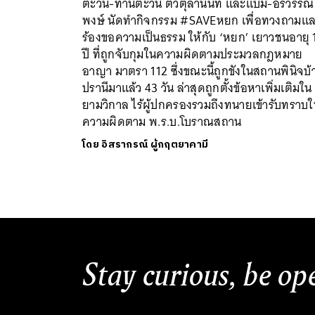
ตะวัน-ทานตะวัน ตัวตุลานนท์ และแบม-อรวรรณ ภ
พงษ์ นัดทำกิจกรรม #SAVEหยก เพื่อทวงถามแ
ร้องขอความเป็นธรรม ให้กับ ‘หยก’ เยาวชนอายุ 
ปี ที่ถูกจับกุมในความผิดตามประมวลกฎหมาย
อาญา มาตรา 112 ซึ่งขณะนี้ถูกขังในสถานพินิจบ้
ปรานีมาแล้ว 43 วัน ล่าสุดถูกตั้งข้อหาเพิ่มเติมใน
ยามวิกาล ไร้ผู้ปกครองรวมถึงทนายเข้ารับทราบ
ความผิดตาม พ.ร.บ.โบราณสถาน
โดย
อิสรากรณ์ ผู้กฤตยาคามี
Stay curious, be op