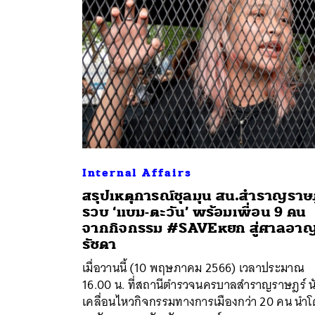
Internal Affairs
สรุปเหตุการณ์ชุลมุน สน.สำราญราษ
รวบ ‘แบม-ตะวัน’ พร้อมเพื่อน 9 คน
จากกิจกรรม #SAVEหยก สู่ศาลอา
รัชดา
เมื่อวานนี้ (10 พฤษภาคม 2566) เวลาประมาณ
16.00 น. ที่สถานีตำรวจนครบาลสำราญราษฎร์ น
ค้
เคลื่อนไหวกิจกรรมทางการเมืองกว่า 20 คน นำ