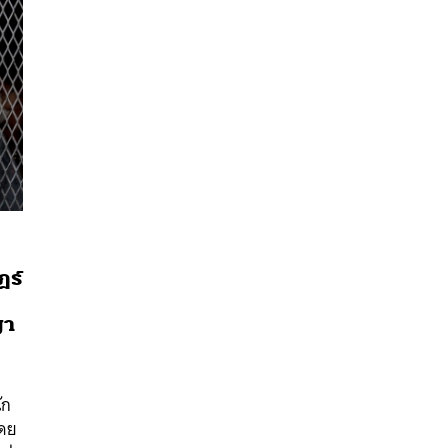
ฎร์
ญา
ัก
นหา
โดย
SHARE
TWEET
LINE
EMAIL