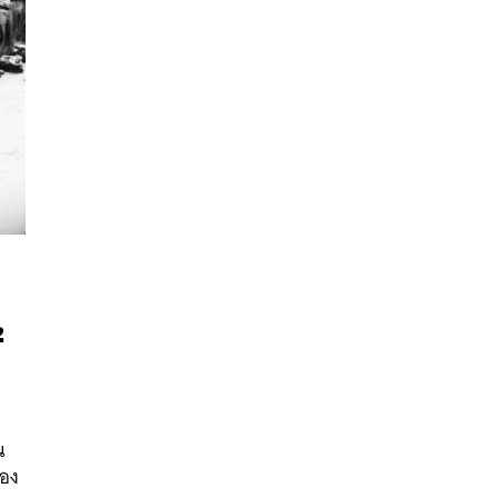
2
นหา
SHARE
TWEET
LINE
EMAIL
น
ของ