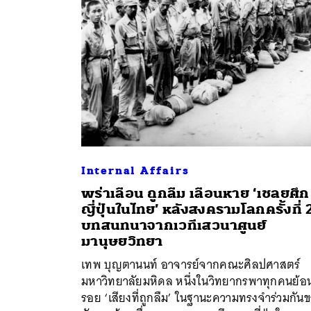
Internal Affairs
พร่าเลือน ถูกลืม เลือนหาย ‘เชลยศึก
ญี่ปุ่นในไทย’ หลังสงครามโลกครั้งที่ 
บทสนทนาจากเวทีเสวนาศูนย์
ค้
มานุษยวิทยา
เทพ บุญตานนท์ อาจารย์จากคณะศิลปศาสตร์
มหาวิทยาลัยมหิดล หนึ่งในวิทยากรพาทุกคนย้อ
รอย ‘เสียงที่ถูกลืม’ ในฐานะความทรงจำร่วมกัน