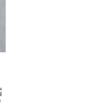
นหา
SHARE
TWEET
LINE
EMAIL
ุม
ี่
ย