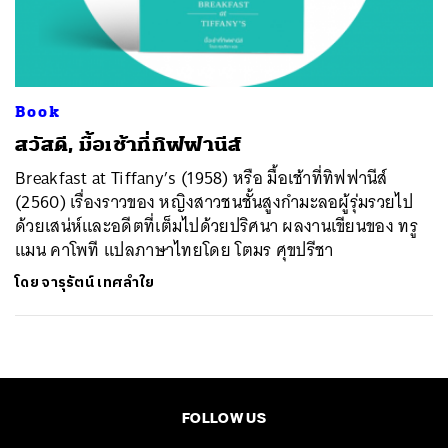
ค้นหา
SHARE
TWEET
LINE
EMAIL
Book
สวัสดี, มื้อเช้าที่ทิฟฟานีส์
Breakfast at Tiffany’s (1958) หรือ มื้อเช้าที่ทิฟฟานีส์
(2560) เรื่องราวของ หญิงสาวชนชั้นสูงกำมะลอผู้รุ่มรวยไป
ด้วยเสน่ห์และอดีตที่เต็มไปด้วยปริศนา ผลงานเขียนของ ทรู
แมน คาโพที แปลภาษาไทยโดย โตมร ศุขปรีชา
โดย
จารุรัตน์ เทศลำใย
FOLLOW US