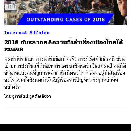
ค้นหา
SHARE
TWEET
LINE
EMAIL
Internal Affairs
2018 กับหลากคดีความที่เล่าเรื่องเมืองไทยได้
หมดจด
ผลคำพิพากษา การนำสืบข้อเท็จจริง การริเริ่มดำเนินคดี ล้วน
เป็นภาพสะท้อนที่ดีต่อภาพรวมของสังคมว่า ในแต่ละปี คนที่มี
อำนาจและคนที่ถูกกระทำกำลังคิดอะไร กำลังต่อสู้กันในเรื่อง
อะไร รวมทั้งสังคมกำลังรับรู้เรื่องราวปัญหาต่างๆ เหล่านั้น
อย่างไร
โดย
จุฑารัตน์ กุลตัณกิจจา