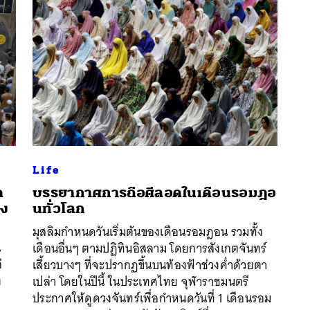
Life
ด
บรรยากาศการถือศีลอดในเดือนรอมฎอ
อง
นทั่วโลก
มุสลิมกำหนดวันเริ่มต้นของเดือนรอมฎอน รวมทั้ง
นหา
น
เดือนอื่นๆ ตามปฏิทินอิสลาม โดยการสังเกตจันทร์
SHARE
TWEET
LINE
EMAIL
่
เสี้ยวบางๆ ที่จะปรากฏขึ้นบนท้องฟ้าช่วงค่ำด้วยตา
ง
เปล่า โดยในปีนี้ ในประเทศไทย จุฬาราชมนตรี
ประกาศให้ดูดวงจันทร์เพื่อกำหนดวันที่ 1 เดือนรอม