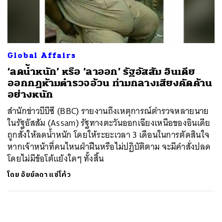
ค้นหา
SHARE
TWEET
LINE
EMAIL
Global Affairs
‘ลดน้ำหนัก’ หรือ ‘ลาออก’ รัฐอัสสัม อินเดีย
ออกกฎห้ามตำรวจอ้วน ท่ามกลางเสียงคัดค้าน
อย่างหนัก
สำนักข่าวบีบีซี (BBC) รายงานถึงเหตุการณ์ตำรวจหลายนาย
ในรัฐอัสสัม (Assam) รัฐทางตะวันออกเฉียงเหนือของอินเดีย
ถูกสั่งให้ลดน้ำหนัก โดยให้ระยะเวลา 3 เดือนในการตัดสินใจ
หากเจ้าหน้าที่คนไหนฝ่าฝืนหรือไม่ปฏิบัติตาม จะมีคำสั่งปลด
โดยไม่มีข้อโต้แย้งใดๆ ทั้งสิ้น
โดย
อัยย์ลดา แซ่โค้ว