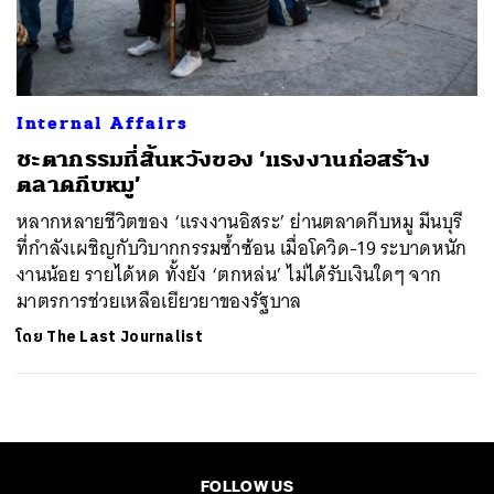
ค้นหา
SHARE
TWEET
LINE
EMAIL
Internal Affairs
ชะตากรรมที่สิ้นหวังของ ‘แรงงานก่อสร้าง
ตลาดกีบหมู’
หลากหลายชีวิตของ ‘แรงงานอิสระ’ ย่านตลาดกีบหมู มีนบุรี
ที่กำลังเผชิญกับวิบากกรรมซ้ำซ้อน เมื่อโควิด-19 ระบาดหนัก
งานน้อย รายได้หด ทั้งยัง ‘ตกหล่น’ ไม่ได้รับเงินใดๆ จาก
มาตรการช่วยเหลือเยียวยาของรัฐบาล
โดย
The Last Journalist
FOLLOW US