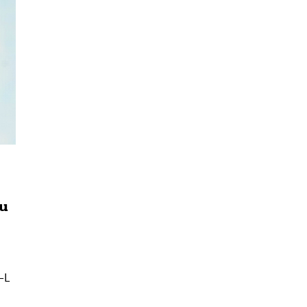
าน
นหา
SHARE
TWEET
LINE
EMAIL
ง
-L