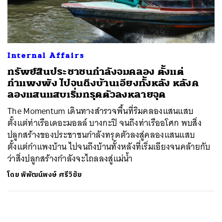
ค้นหา
SHARE
TWEET
LINE
EMAIL
Internal Affairs
ทรัพย์สินประชาชนกำลังจมคลอง ตั้งแต่
กำแพงพัง ไปจนถึงบ้านเอียงทั้งหลัง หลังค
ลองแสนแสบเริ่มทรุดตัวลงหลายจุด
The Momentum เดินทางสำรวจพื้นที่ริมคลองแสนแสบ
ตั้งแต่ท่าเรือเดอะมอลล์ บางกะปิ จนถึงท่าเรืออโศก พบสิ่ง
ปลูกสร้างของประชาชนกำลังทรุดตัวลงสู่คลองแสนแสบ
ตั้งแต่กำแพงบ้าน ไปจนถึงบ้านทั้งหลังที่เริ่มเอียงจนคล้ายกับ
ว่าสิ่งปลูกสร้างกำลังจะไถลลงสู่แม่น้ำ
โดย
พิพัฒน์พงษ์ ศรีวิชัย