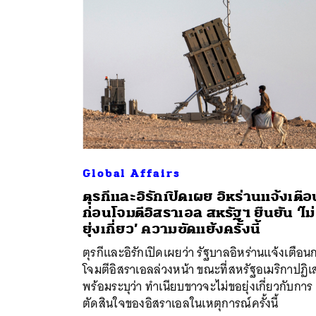
Global Affairs
ตุรกีและอิรักเปิดเผย อิหร่านแจ้งเตือ
ก่อนโจมตีอิสราเอล สหรัฐฯ ยืนยัน ‘ไม่
ค้
ยุ่งเกี่ยว’ ความขัดแย้งครั้งนี้
ตุรกีและอิรักเปิดเผยว่า รัฐบาลอิหร่านแจ้งเตือน
โจมตีอิสราเอลล่วงหน้า ขณะที่สหรัฐอเมริกาปฏิเ
พร้อมระบุว่า ทำเนียบขาวจะไม่ขอยุ่งเกี่ยวกับการ
ตัดสินใจของอิสราเอลในเหตุการณ์ครั้งนี้