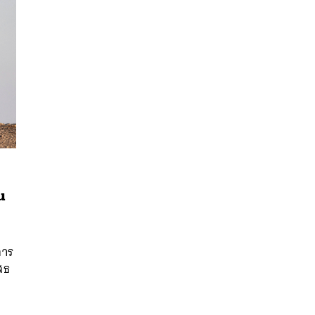
น
นหา
SHARE
TWEET
LINE
EMAIL
การ
สธ