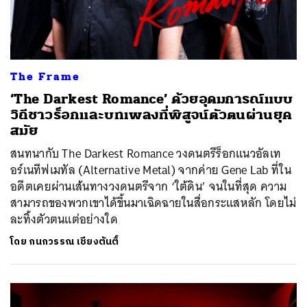
The Frame
‘The Darkest Romance’ ด้วยอุดมการณ์แบบ
วิถีชาวร็อกและบทเพลงที่พิสูจน์ตัวตนผ่านยุค
สมัย
สนทนากับ The Darkest Romance วงดนตรีร็อกแนวอัลเท
อร์เนทีฟเมทัล (Alternative Metal) จากค่าย Gene Lab ที่ใน
อดีตเคยผ่านเส้นทางวงดนตรีจาก ‘ใต้ดิน’ จนในที่สุด ความ
สามารถของพวกเขาได้ขึ้นมาเฉิดฉายในสื่อกระแสหลัก โดยไม่
ละทิ้งตัวตนแต่อย่างใด
โดย
กนกวรรณ เชียงตันติ์
ค้นหา
SHARE
TWEET
LINE
EMAIL