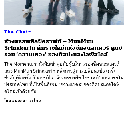
ค้นหา
SHARE
TWEET
LINE
EMAIL
The Chair
ห้างสรรพศิลป์คราฟท์ – MunMun
Srinakarin ศักราชใหม่แห่งซีคอนสแควร์ ศูนย์
รวม ‘ความเยอะ’ ของศิลปะและไลฟ์สไตล์
The Momentum นั่งจับเข่าคุยกับผู้บริหารของซีคอนสแควร์
และ MunMun Srinakarin หลังก้าวสู่การเปลี่ยนแปลงครั้ง
สำคัญอีกครั้ง กับการเป็น ‘ห้างสรรพศิลป์คราฟท์’ แห่งแรกใน
ประเทศไทย ที่เป็นพื้นที่รวม ‘ความเยอะ’ ของศิลปะและไลฟ์
สไตล์เข้าด้วยกัน
โดย
อัยย์ลดา แซ่โค้ว