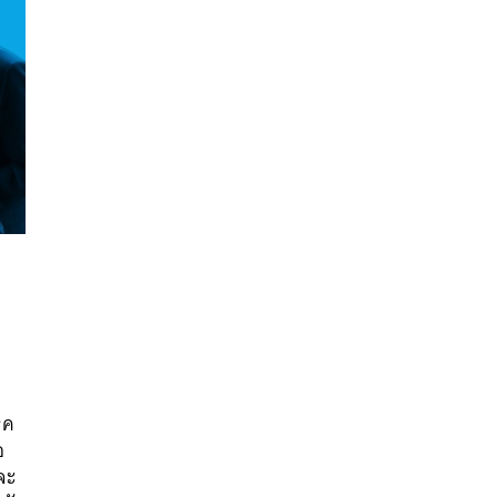
นหา
SHARE
TWEET
LINE
EMAIL
รค
อ
จะ