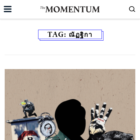
TAG:
ณัฏฐิกา