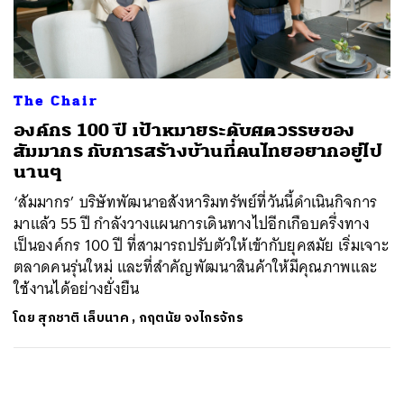
ค้นหา
SHARE
TWEET
LINE
EMAIL
The Chair
องค์กร 100 ปี เป้าหมายระดับศตวรรษของ
สัมมากร กับการสร้างบ้านที่คนไทยอยากอยู่ไป
นานๆ
‘สัมมากร’ บริษัทพัฒนาอสังหาริมทรัพย์ที่วันนี้ดำเนินกิจการ
มาแล้ว 55 ปี กำลังวางแผนการเดินทางไปอีกเกือบครึ่งทาง
เป็นองค์กร 100 ปี ที่สามารถปรับตัวให้เข้ากับยุคสมัย เริ่มเจาะ
ตลาดคนรุ่นใหม่ และที่สำคัญพัฒนาสินค้าให้มีคุณภาพและ
ใช้งานได้อย่างยั่งยืน
โดย
สุภชาติ เล็บนาค
,
กฤตนัย จงไกรจักร