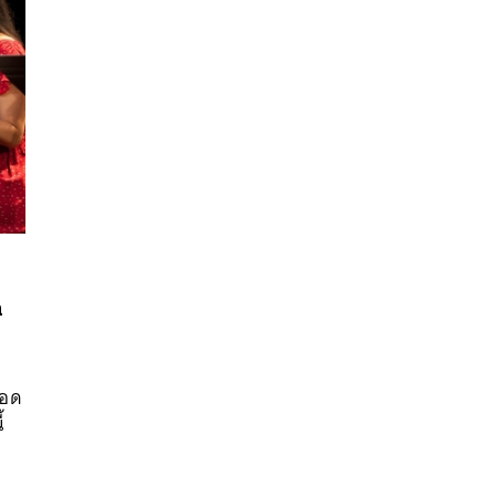
ก
นหา
SHARE
TWEET
LINE
EMAIL
รอด
้