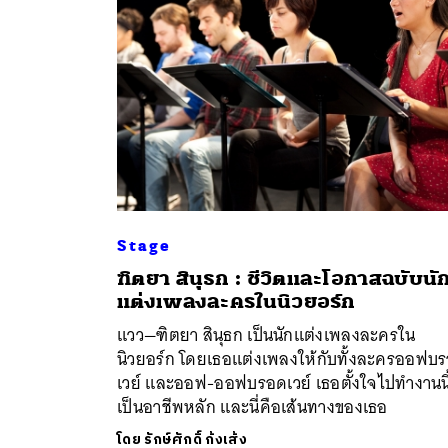
Stage
ฑิตยา สินุธก : ชีวิตและโอกาสฉบับนั
ค้
แต่งเพลงละครในนิวยอร์ก
แวว—ฑิตยา สินุธก เป็นนักแต่งเพลงละครใน
นิวยอร์ก โดยเธอแต่งเพลงให้กับทั้งละครออฟบ
เวย์ และออฟ-ออฟบรอดเวย์ เธอตั้งใจไปทำงานนี
เป็นอาชีพหลัก และนี่คือเส้นทางของเธอ
โดย
รักษ์ศักดิ์ ก้งเส้ง