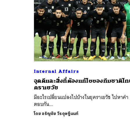
Internal Affairs
ค้
จุดดีและสิ่งที่ต้องแก้ไขของทีมชาติไท
คราเยวัช
มีอะไรเปลี่ยนแปลงไปบ้างในยุคราเยวัช ไปหาคำ
ตอบกัน...
โดย
อริญชัย วีรดุษฎีนนท์