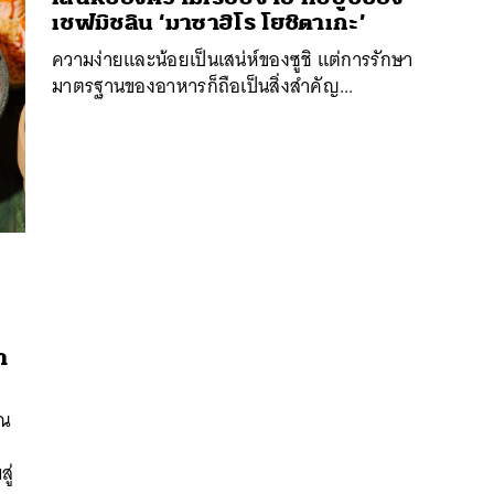
เชฟมิชลิน ‘มาซาฮิโร โยชิตาเกะ’
ความง่ายและน้อยเป็นเสน่ห์ของซูชิ แต่การรักษา
มาตรฐานของอาหารก็ถือเป็นสิ่งสำคัญ...
นหา
า
SHARE
TWEET
LINE
EMAIL
 ณ
ู่