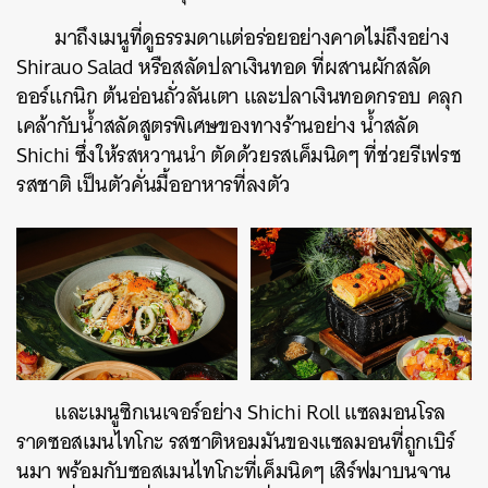
มาถึงเมนูที่ดูธรรมดาแต่อร่อยอย่างคาดไม่ถึงอย่าง
Shirauo Salad หรือสลัดปลาเงินทอด ที่ผสานผักสลัด
ออร์แกนิก ต้นอ่อนถั่วลันเตา และปลาเงินทอดกรอบ คลุก
เคล้ากับน้ำสลัดสูตรพิเศษของทางร้านอย่าง น้ำสลัด
Shichi ซึ่งให้รสหวานนำ ตัดด้วยรสเค็มนิดๆ ที่ช่วยรีเฟรช
รสชาติ เป็นตัวคั่นมื้ออาหารที่ลงตัว
และเมนูซิกเนเจอร์อย่าง Shichi Roll แซลมอนโรล
ราดซอสเมนไทโกะ รสชาติหอมมันของแซลมอนที่ถูกเบิร์
นมา พร้อมกับซอสเมนไทโกะที่เค็มนิดๆ เสิร์ฟมาบนจาน