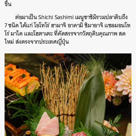
ขึ้น
ต่อมาเป็น Shichi Sashimi เมนูซาชิมิรวมปลาดิบถึง
7 ชนิด ได้แก่ โอโทโร่ ฮามาจิ อาคามิ ชิมาอาจิ แซลมอนโท
โร่ มาได และโฮตาเตะ ที่คัดสรรจากวัตถุดิบคุณภาพ สด
ใหม่ ส่งตรงจากประเทศญี่ปุ่น
ค้นหา
SHARE
TWEET
LINE
EMAIL