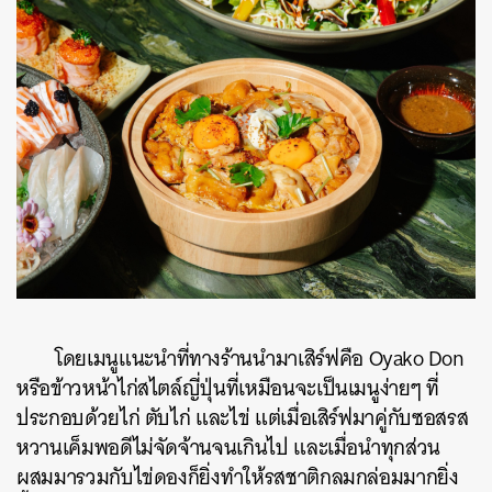
โดยเมนูแนะนำที่ทางร้านนำมาเสิร์ฟคือ Oyako Don
หรือข้าวหน้าไก่สไตล์ญี่ปุ่นที่เหมือนจะเป็นเมนูง่ายๆ ที่
ประกอบด้วยไก่ ตับไก่ และไข่ แต่เมื่อเสิร์ฟมาคู่กับซอสรส
หวานเค็มพอดีไม่จัดจ้านจนเกินไป และเมื่อนำทุกส่วน
ผสมมารวมกับไข่ดองก็ยิ่งทำให้รสชาติกลมกล่อมมากยิ่ง