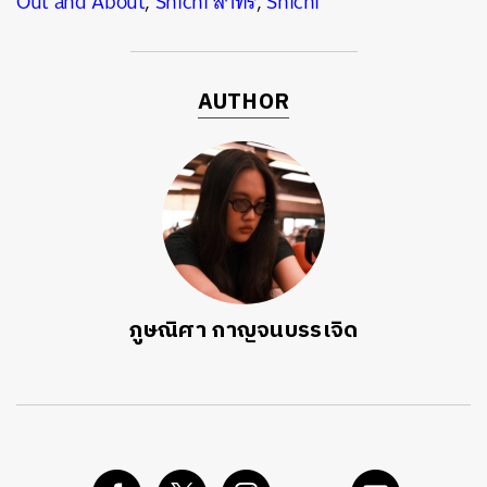
Out and About
,
Shichi สาทร
,
Shichi
AUTHOR
ภูษณิศา กาญจนบรรเจิด