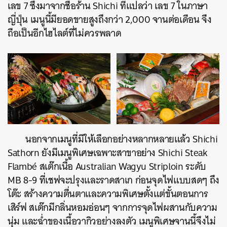
เลข 7 ซึ่งมาจากชื่อร้าน Shichi ที่แปลว่า เลข 7 ในภาษา
ญี่ปุ่น เมนูนี้มียอดขายสูงถึงกว่า 2,000 จานต่อเดือน จึง
ถือเป็นอีกไฮไลต์ที่ไม่ควรพลาด
นอกจากเมนูที่มีให้เลือกอย่างหลากหลายแล้ว Shichi
Sathorn ยังมีเมนูพิเศษเฉพาะสาขาอย่าง Shichi Steak
Flambé สเต๊กเนื้อ Australian Wagyu Striploin ระดับ
MB 8-9 ที่เชฟจะปรุงและราดสาเก ก่อนจุดไฟแบบสดๆ ถึง
โต๊ะ สร้างความตื่นตาและความพิเศษตั้งแต่ขั้นตอนการ
เสิร์ฟ สเต๊กมีกลิ่นหอมอ่อนๆ จากการจุดไฟผสานกับความ
นุ่ม และฉ่ำของเนื้อวากิวอย่างลงตัว เมนูพิเศษจานนี้จึงไม่