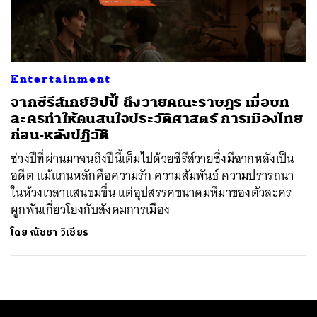
ค้นหา
SHARE
TWEET
LINE
EMAIL
Entertainment
จากซีรีส์เกย์ฮิปปี้ ถึงวายคณะราษฎร เมื่อบท
ละครทำให้คนสนใจประวัติศาสตร์ การเมืองไทย
ก่อน-หลังปฏิวัติ
ช่วงปีที่ผ่านมาจนถึงปีนี้เต็มไปด้วยซีรีส์วายซึ่งมีฉากหลังเป็น
อดีต แม้แกนหลักคือความรัก ความสัมพันธ์ ความปรารถนา
ในห้วงเวลาแสนขมขื่น แต่อุปสรรคขนาดมหึมาของตัวละคร
ผูกพันเกี่ยวโยงกับสังคมการเมือง
โดย
ณัชชา วิเชียร