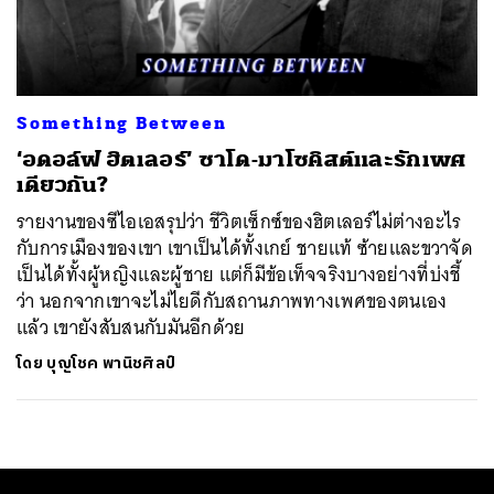
ค้นหา
SHARE
TWEET
LINE
EMAIL
Something Between
‘อดอล์ฟ ฮิตเลอร์’ ซาโด-มาโซคิสต์และรักเพศ
เดียวกัน?
รายงานของซีไอเอสรุปว่า ชีวิตเซ็กซ์ของฮิตเลอร์ไม่ต่างอะไร
กับการเมืองของเขา เขาเป็นได้ทั้งเกย์ ชายแท้ ซ้ายและขวาจัด
เป็นได้ทั้งผู้หญิงและผู้ชาย แต่ก็มีข้อเท็จจริงบางอย่างที่บ่งชี้
ว่า นอกจากเขาจะไม่ไยดีกับสถานภาพทางเพศของตนเอง
แล้ว เขายังสับสนกับมันอีกด้วย
โดย
บุญโชค พานิชศิลป์