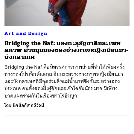
ค้นหา
SHARE
TWEET
LINE
EMAIL
Art and Design
Bridging the Naf: มองทะลุรัฐชาติและเพศ
สภาพ ผ่านมุมมองของช่างภาพหญิงเมียนมา-
บังกลาเทศ
Bridging the Naf คือนิทรรศการภาพถ่ายที่ทำได้เพียงครึ่ง
ทางของโปรเจ็กต์แลกเปลี่ยนระหว่างช่างภาพหญิงเมียนมา
และบังกลาเทศที่มีจุดร่วมคือแม่น้ำนาฟซึ่งกั้นระหว่างสอง
ประเทศ คนทั้งสองฝั่งรู้จักและเข้าใจกันน้อยมาก มีเพียง
บาดแผลร่วมกันในเรื่องชาวโรฮิงญา
โดย
รัศมิ์ลภัส กวีวัจน์