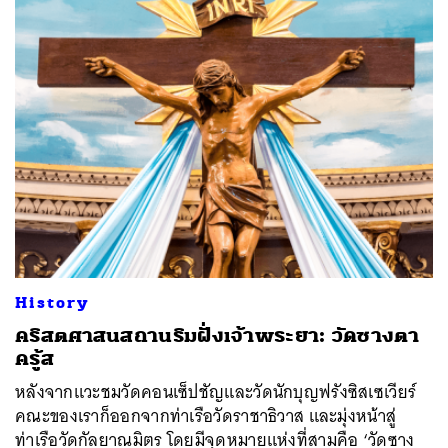
History
คริสตศาสนสถานริมฝั่งเจ้าพระยา: วัดซางตา
ครู้ส
หลังจากแวะชมวัดคอนเซ็ปชัญและวัดนักบุญฟรังซิสเซเวียร์
คณะของเราก็ออกจากท่าเรือวัดราชาธิวาส และมุ่งหน้าสู่
ท่าเรือวัดกัลยาณมิตร โดยมีจุดหมายแห่งที่สามคือ ‘วัดซาง