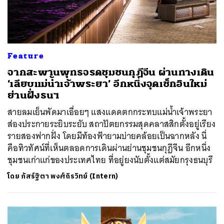
Feature
จากสะพานพุทธจรดชุมชนกุฎีจีน ผ่านทางเดิน
‘เลียบแม่น้ำเจ้าพระยา’ อีกหนึ่งจุดเช็กอินใหม่
ย่านฝั่งธนฯ
สายลมเย็นพัดมาเอื่อยๆ แสงแดดตกกระทบแม่น้ำเจ้าพระยา
ส่องประกายระยิบระยับ สถาปัตยกรรมสุดคลาสสิกตั้งอยู่เรียง
รายสองฟากฝั่ง โดยมีท้องฟ้ายามบ่ายคล้อยเป็นฉากหลัง นี่
คือทิวทัศน์ที่เห็นตลอดการเดินผ่านย่านชุมชนกุฎีจีน อีกหนึ่ง
ชุมชนเก่าแก่ของประเทศไทย ที่อยู่ยงนับตั้งแต่สมัยกรุงธนบุรี
โดย
ภัสร์ฐิตา พงศ์ถิรวิทย์ (Intern)
ค้นหา
SHARE
TWEET
LINE
EMAIL