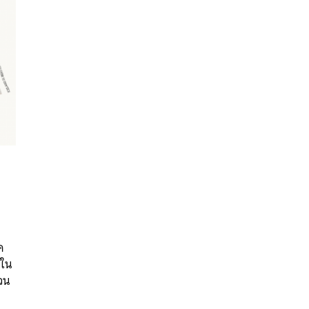
นหา
SHARE
TWEET
LINE
EMAIL
ง
ค
ดใน
นวน