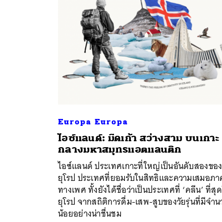
Europa Europa
ไอซ์แลนด์: มืดเก้า สว่างสาม บนเกาะ
ค้
กลางมหาสมุทรแอตแลนติก
ไอซ์แลนด์ ประเทศเกาะที่ใหญ่เป็นอันดับสองขอ
ยุโรป ประเทศที่ยอมรับในสิทธิและความเสมอภา
ทางเพศ ทั้งยังได้ชื่อว่าเป็นประเทศที่ ‘คลีน’ ที่สุ
ยุโรป จากสถิติการดื่ม-เสพ-สูบของวัยรุ่นที่มีจำ
น้อยอย่างน่าชื่นชม