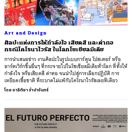
Art and Design
ศิลปะแห่งการให้กำลังใจ เสียดสี และด่าทอ
กรณีโคโรนาไวรัส ในโลกโซเชียลมีเดีย
การนำเสนอข่าว งานศิลปะในรูปแบบการ์ตูน โปสเตอร์ หรือ
อาร์ตเวิร์กชิ้นอื่นๆ ที่กระจายไปในโซเชียลมีเดียทั่วโลก ที่ทั้งให้
กำลังใจ หรือเสียดสี ด่าทอ จนนำไปสู่การเลือกปฏิบัติ การ
เหยียดเชื้อชาติ ที่ระบาดไม่แพ้กับโคโรนาไวรัสเลยทีเดียว
โดย
อาธิติยา จำปาจันทร์
ค้นหา
SHARE
TWEET
LINE
EMAIL