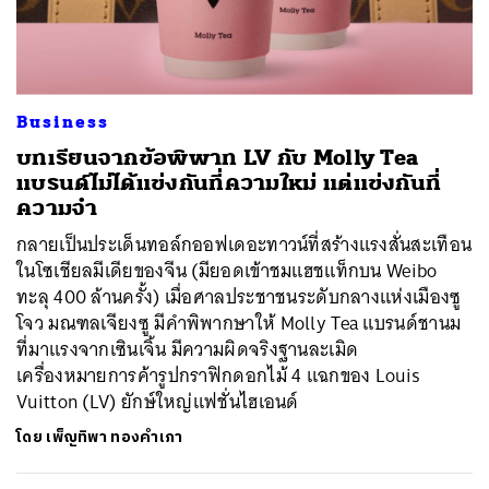
ค้นหา
Business
SHARE
TWEET
LINE
EMAIL
บทเรียนจากข้อพิพาท LV กับ Molly Tea
แบรนด์ไม่ได้แข่งกันที่ความใหม่ แต่แข่งกันที่
ความจำ
กลายเป็นประเด็นทอล์กออฟเดอะทาวน์ที่สร้างแรงสั่นสะเทือน
ในโซเชียลมีเดียของจีน (มียอดเข้าชมแฮชแท็กบน Weibo
ทะลุ 400 ล้านครั้ง) เมื่อศาลประชาชนระดับกลางแห่งเมืองซู
โจว มณฑลเจียงซู มีคำพิพากษาให้ Molly Tea แบรนด์ชานม
ที่มาแรงจากเซินเจิ้น มีความผิดจริงฐานละเมิด
เครื่องหมายการค้ารูปกราฟิกดอกไม้ 4 แฉกของ Louis
Vuitton (LV) ยักษ์ใหญ่แฟชั่นไฮเอนด์
โดย
เพ็ญทิพา ทองคำเภา