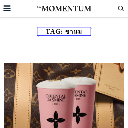
TAG:
ชานม