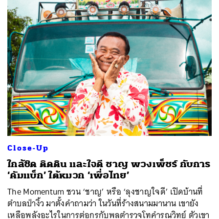
Close-Up
ใกล้ชิด ติดดิน และใจดี ชาญ พวงเพ็ชร์ กับการ
‘คัมแบ็ก’ ใต้หมวก ‘เพื่อไทย’
The Momentum ชวน ‘ชาญ’ หรือ ‘ลุงชาญใจดี’ เปิดบ้านที่
ตำบลป่างิ้ว มาตั้งคำถามว่า ในวันที่ร้างสนามมานาน เขายัง
เหลือพลังอะไรในการต่อกรกับพลตำรวจโทคำรณวิทย์ ตัวเขา