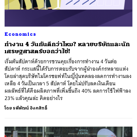
Economics
ทำงาน 4 วันกันดีกว่าไหม? หลายบริษัทและนัก
เศรษฐศาสตร์บอกว่าใช่!
เริ่มต้นสัปดาห์ด้วยการชวนคุยเรื่องการทำงาน 4 วันต่อ
สัปดาห์ กระแสนี้ได้รับการตอบรับจากผู้นำองค์กรหลายแห่ง
โดยล่าสุดบริษัทไมโครซอฟท์ในญี่ปุ่นทดลองลดการทำงานลง
เหลือ 4 วันเป็นเวลา 5 สัปดาห์ โดยไม่ปรับลดเงินเดือน
ผลลัพธ์ที่ได้คือผลิตภาพที่เพิ่มขึ้นถึง 40% ลดการใช้ไฟฟ้าลง
23% แล้วคุณล่ะ คิดอย่างไร
โดย
รพีพัฒน์ อิงคสิทธิ์
ค้นหา
SHARE
TWEET
LINE
EMAIL