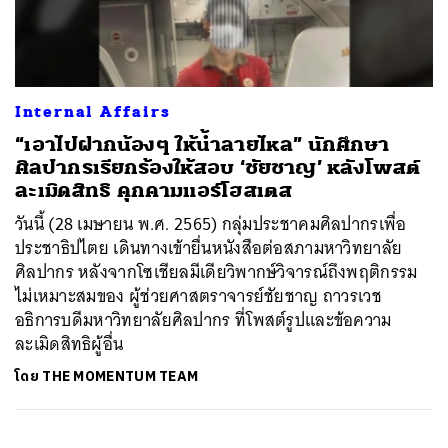
ค้นหา
Internal Affairs
SHARE
TWEET
LINE
EMAIL
“เอาไปฝากน้องๆ ให้น้ำลายไหล” นักศึกษา
ศิลปากรเรียกร้องให้สอบ ‘ชัยชาญ’ หลังโพสต์
ละเมิดสิทธิ คุกคามแอร์โฮสเตส
วันนี้ (28 เมษายน พ.ศ. 2565) กลุ่มประชาคมศิลปากรเพื่อ
ประชาธิปไตย เดินทางเข้ายื่นหนังสือต่อสภามหาวิทยาลัย
ศิลปากร หลังจากโซเชียลมีเดียวิพากษ์วิจารณ์ถึงพฤติกรรม
ไม่เหมาะสมของ ผู้ช่วยศาสตราจารย์ชัยชาญ ถาวรเวช
อธิการบดีมหาวิทยาลัยศิลปากร ที่โพสต์รูปและข้อความ
ละเมิดสิทธิผู้อื่น
โดย
THE MOMENTUM TEAM