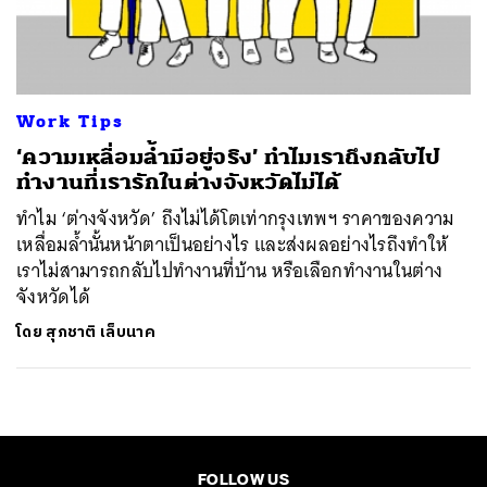
ค้นหา
SHARE
TWEET
LINE
EMAIL
Work Tips
‘ความเหลื่อมล้ำมีอยู่จริง’ ทำไมเราถึงกลับไป
ทำงานที่เรารักในต่างจังหวัดไม่ได้
ทำไม ‘ต่างจังหวัด’ ถึงไม่ได้โตเท่ากรุงเทพฯ ราคาของความ
เหลื่อมล้ำนั้นหน้าตาเป็นอย่างไร และส่งผลอย่างไรถึงทำให้
เราไม่สามารถกลับไปทำงานที่บ้าน หรือเลือกทำงานในต่าง
จังหวัดได้
โดย
สุภชาติ เล็บนาค
FOLLOW US