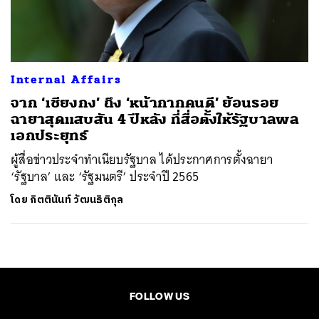
ค้นหา
SHARE
TWEET
LINE
EMAIL
Internal Affairs
จาก ‘เชียงกง’ ถึง ‘หน้ากากคนดี’ ย้อนรอย
ฉายาสุดแสบสัน 4 ปีหลัง ที่สื่อตั้งให้รัฐบาลพล
เอกประยุทธ์
ผู้สื่อข่าวประจำทำเนียบรัฐบาล ได้ประกาศการตั้งฉายา
‘รัฐบาล’ และ ‘รัฐมนตรี’ ประจำปี 2565
โดย
กิตตินันท์ วัฒนธิติกุล
FOLLOW US