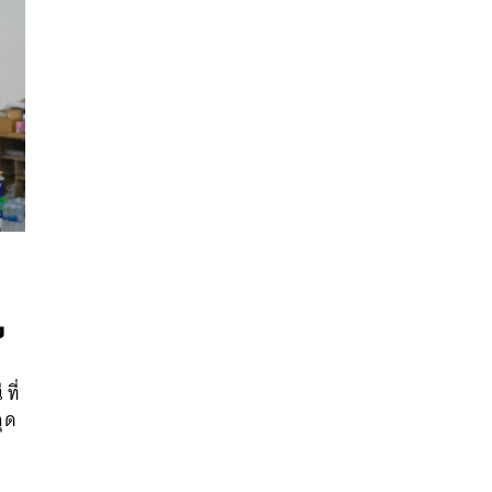
ง
นหา
SHARE
TWEET
LINE
EMAIL
ที่
จุด