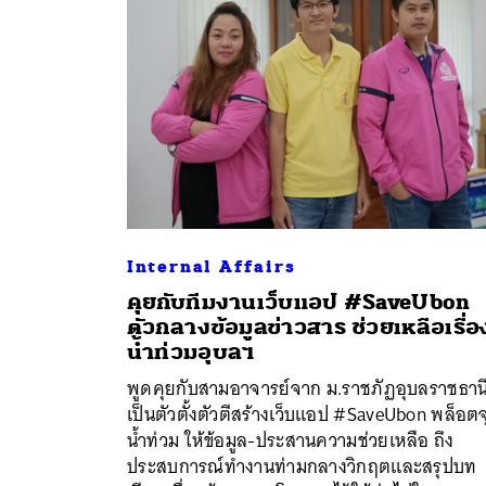
Internal Affairs
คุยกับทีมงานเว็บแอป #SaveUbon
ตัวกลางข้อมูลข่าวสาร ช่วยเหลือเรื่อ
ค้
น้ำท่วมอุบลฯ
พูดคุยกับสามอาจารย์จาก ม.ราชภัฏอุบลราชธานี 
เป็นตัวตั้งตัวตีสร้างเว็บแอป #SaveUbon พล็อต
น้ำท่วม ให้ข้อมูล-ประสานความช่วยเหลือ ถึง
ประสบการณ์ทำงานท่ามกลางวิกฤตและสรุปบท