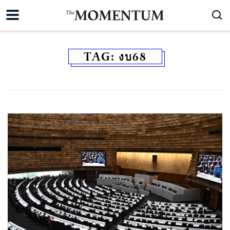
TAG:
งบ68