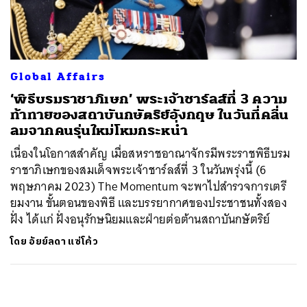
ค้นหา
SHARE
TWEET
LINE
EMAIL
Global Affairs
‘พิธีบรมราชาภิเษก’ พระเจ้าชาร์ลส์ที่ 3 ความ
ท้าทายของสถาบันกษัตริย์อังกฤษ ในวันที่คลื่น
ลมจากคนรุ่นใหม่โหมกระหน่ำ
เนื่องในโอกาสสำคัญ เมื่อสหราชอาณาจักรมีพระราชพิธีบรม
ราชาภิเษกของสมเด็จพระเจ้าชาร์ลส์ที่ 3 ในวันพรุ่งนี้ (6
พฤษภาคม 2023) The Momentum จะพาไปสำรวจการเตรี
ยมงาน ขั้นตอนของพิธี และบรรยากาศของประชาชนทั้งสอง
ฝั่ง ได้แก่ ฝั่งอนุรักษนิยมและฝ่ายต่อต้านสถาบันกษัตริย์
โดย
อัยย์ลดา แซ่โค้ว