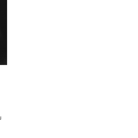
ก
นหา
SHARE
TWEET
LINE
EMAIL
ย
บ