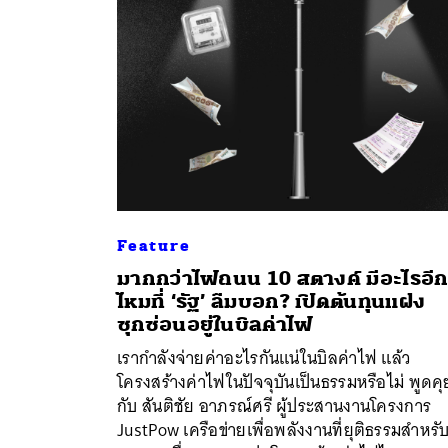
Feature
มากกว่าไฟถนน 10 สตางค์ มีอะไรอี
ไหมที่ ‘รัฐ’ ลืมบอก? เปิดต้นทุนแฝง
ซุกซ่อนอยู่ในบิลค่าไฟ
ค้
เรากำลังจ่ายค่าอะไรกันแน่ในบิลค่าไฟ แล้ว
โครงสร้างค่าไฟในปัจจุบันเป็นธรรมหรือไม่ พูดคุ
กับ สันติชัย อาภรณ์ศรี ผู้ประสานงานโครงการ
JustPow เครือข่ายเพื่อพลังงานที่ยุติธรรมสำหรั