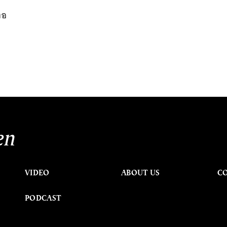
ตอ
en
VIDEO
ABOUT US
C
PODCAST