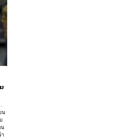
าม
.
ายน
นหา
ับ
SHARE
TWEET
LINE
EMAIL
อน
่า