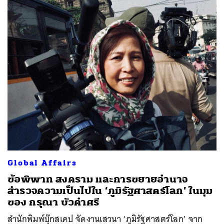
Global Affairs
ข้อพิพาท สงคราม และการขยายอำนาจ
สำรวจความเป็นไปใน ‘ภูมิรัฐศาสตร์โลก’ ในมุม
ของ กรุณา บัวคำศรี
สำนักพิมพ์บุ๊กสเคป จัดงานเสวนา ‘ภูมิรัฐศาสตร์โลก’ จาก