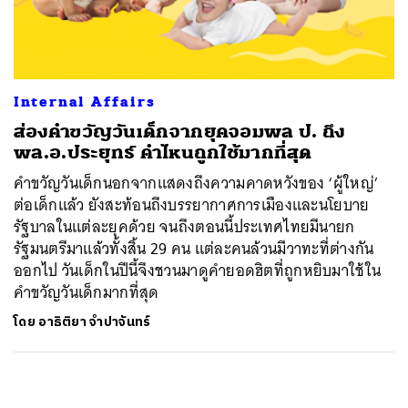
ค้นหา
SHARE
TWEET
LINE
EMAIL
Internal Affairs
ส่องคำขวัญวันเด็กจากยุคจอมพล ป. ถึง
พล.อ.ประยุทธ์ คำไหนถูกใช้มากที่สุด
คำขวัญวันเด็กนอกจากแสดงถึงความคาดหวังของ ‘ผู้ใหญ่’
ต่อเด็กแล้ว ยังสะท้อนถึงบรรยากาศการเมืองและนโยบาย
รัฐบาลในแต่ละยุคด้วย จนถึงตอนนี้ประเทศไทยมีนายก
รัฐมนตรีมาแล้วทั้งสิ้น 29 คน แต่ละคนล้วนมีวาทะที่ต่างกัน
ออกไป วันเด็กในปีนี้จึงชวนมาดูคำยอดฮิตที่ถูกหยิบมาใช้ใน
คำขวัญวันเด็กมากที่สุด
โดย
อาธิติยา จำปาจันทร์