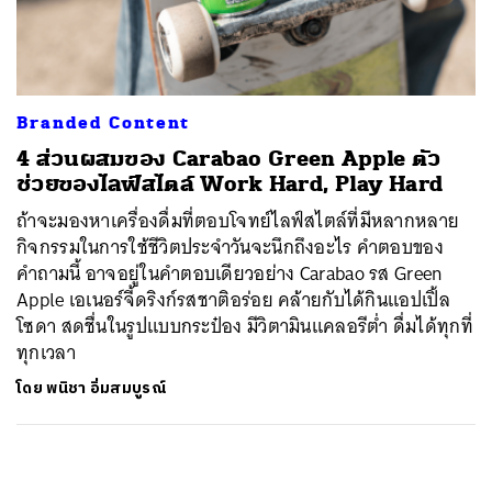
ค้นหา
SHARE
TWEET
LINE
EMAIL
Branded Content
4 ส่วนผสมของ Carabao Green Apple ตัว
ช่วยของไลฟ์สไตล์ Work Hard, Play Hard
ถ้าจะมองหาเครื่องดื่มที่ตอบโจทย์ไลฟ์สไตล์ที่มีหลากหลาย
กิจกรรมในการใช้ชีวิตประจำวันจะนึกถึงอะไร คำตอบของ
คำถามนี้ อาจอยู่ในคำตอบเดียวอย่าง Carabao รส Green
Apple เอเนอร์จี้ดริงก์รสชาติอร่อย คล้ายกับได้กินแอปเปิ้ล
โซดา สดชื่นในรูปแบบกระป๋อง มีวิตามินแคลอรีต่ำ ดื่มได้ทุกที่
ทุกเวลา
โดย
พนิชา อิ่มสมบูรณ์