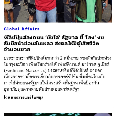
Global Affairs
ฟิลิปปินส์ลงถนน ‘ขับไล่’ รัฐบาล ชี้ ‘โกง’ งบ
รับมือน้ำท่วมล้มเหลว ส่งผลให้มีผู้เสียชีวิต
จำนวนมาก
ประชาชนชาวฟิลิปปินส์มากกว่า 2 หมื่นราย รวมตัวกันประท้วง
ในกรุงมะนิลา เพื่อเรียกร้องให้ เฟอร์ดินานด์ มาร์กอส จูเนียร์
(Ferdinand Marcos Jr.) ประธานาธิบดีฟิลิปปินส์ ลาออก
เนื่องจากข่าวอื้อฉาวเกี่ยวกับการคอร์รัปชัน ซึ่งเชื่อมโยงกับ
การใช้จ่ายของรัฐบาลในโครงสร้างพื้นฐาน เพื่อป้องกัน
อุทกภัยมูลค่าหลายพันล้านดอลลาร์สหรัฐฯ
โดย
แพรวารินทร์ โพพิทูล
ค้นหา
SHARE
TWEET
LINE
EMAIL