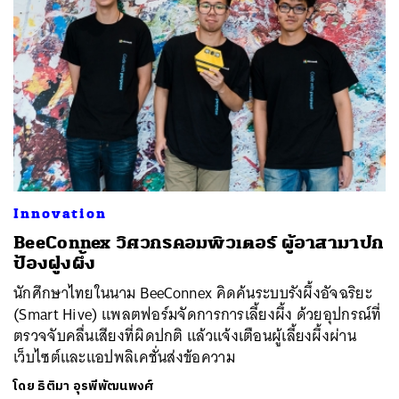
Innovation
BeeConnex วิศวกรคอมพิวเตอร์ ผู้อาสามาปก
ป้องฝูงผึ้ง
นักศึกษาไทยในนาม BeeConnex คิดค้นระบบรังผึ้งอัจฉริยะ
(Smart Hive) แพลตฟอร์มจัดการการเลี้ยงผึ้ง ด้วยอุปกรณ์ที่
ตรวจจับคลื่นเสียงที่ผิดปกติ แล้วแจ้งเตือนผู้เลี้ยงผึ้งผ่าน
เว็บไซต์และแอปพลิเคชั่นส่งข้อความ
โดย
ธิติมา อุรพีพัฒนพงศ์