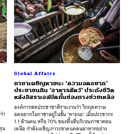
Global Affairs
กาซาเผชิญหายนะ ‘ความอดอยาก’
ประชาชนกิน ‘อาหารสัตว์’ ประทังชีวิต
หลังอิสราเอลปิดกั้นช่องทางช่วยเหลือ
นหา
องค์การสหประชาชาติรายงานว่า วิกฤตความ
SHARE
TWEET
LINE
EMAIL
ว่า
อดอยากในกาซาอยู่ในขั้น ‘หายนะ’ เมื่อประชากร
1.1 ล้านคน หรือ 70% ของพื้นที่บริเวณกาซาตอน
ทุน
เหนือ กำลังเผชิญภาวะขาดแคลนอาหารอย่าง