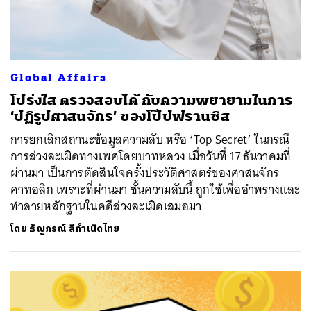
Global Affairs
โปร่งใส ตรวจสอบได้ กับความพยายามในการ
‘ปฏิรูปศาสนจักร’ ของโป๊ปฟรานซิส
การยกเลิกสถานะข้อมูลความลับ หรือ ‘Top Secret’ ในกรณี
การล่วงละเมิดทางเพศโดยบาทหลวง เมื่อวันที่ 17 ธันวาคมที่
ผ่านมา เป็นการตัดสินใจครั้งประวัติศาสตร์ของศาสนจักร
คาทอลิก เพราะที่ผ่านมา ชั้นความลับนี้ ถูกใช้เพื่ออำพรางและ
ทำลายหลักฐานในคดีล่วงละเมิดเสมอมา
โดย
ธัญภรณ์ ลีกำเนิดไทย
ค้นหา
SHARE
TWEET
LINE
EMAIL