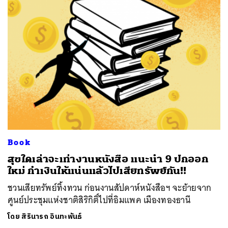
Book
สุขใดเล่าจะเท่างานหนังสือ แนะนำ 9 ปกออก
ใหม่ กำเงินให้แน่นแล้วไปเสียทรัพย์กัน!!
ชวนเสียทรัพย์ทิ้งทวน ก่อนงานสัปดาห์หนังสือฯ จะย้ายจาก
ศูนย์ประชุมแห่งชาติสิริกิติ์ไปที่อิมแพค เมืองทองธานี
โดย
สิรินารถ อินทะพันธ์