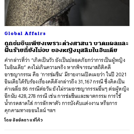
ค้นหา
Global Affairs
SHARE
TWEET
LINE
EMAIL
ถูกข่มขืนเพียงเพราะต่างศาสนา บาดแผลและ
ฝันร้ายที่ยังไม่จบ ของหญิงมุสลิมในอินเดีย
คำกล่าวที่ว่า “เกิดเป็นวัว ยังเป็นปลอดภัยกว่าการเป็นผู้หญิง
ในอินเดีย” คงไม่เกินความจริง หากพิจารณาสถิติคดี
อาชญากรรม คือ ‘การข่มขืน’ มีรายงานเปิดเผยว่า ในปี 2021
อินเดียได้รับร้องเรื่องคดีดังกล่าวถึง 31,167 กรณี ซึ่งคิดเป็น
ค่าเฉลี่ย 86 กรณีต่อวัน ยังไม่รวมอาชญากรรมอื่นๆ ต่อผู้หญิง
อีกนับ 428,278 กรณี เช่น การข่มขืนและฆาตกรรม การใช้
น้ำกรดสาดใส่ การลักพาตัว การบังคับแต่งงาน หรือการ
คุกคามทางออนไลน์ ฯลฯ
โดย
อัยย์ลดา แซ่โค้ว