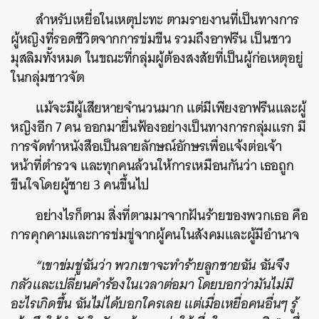
สำหรับเหยื่อในเหตุปะทะ ตามรายงานที่เป็นทางการ
ผู้หญิงที่รอดชีวิตจากการข่มขืน รวมถึงอาฟรีน เป็นชาว
มุสลิมทั้งหมด ในขณะที่กลุ่มผู้ต้องสงสัยที่เป็นผู้ก่อเหตุอยู่
ในกลุ่มชาวจัต
แม้จะมีผู้เสียหายจำนวนมาก แต่มีเพียงอาฟรีนและผู้
หญิงอีก 7 คน ออกมายื่นฟ้องอย่างเป็นทางการกลุ่มแรก มี
การจัดทำหนังสือเป็นลายลักษณ์อักษรเพื่อแจ้งต่อเจ้า
หน้าที่ตำรวจ และทุกคนล้วนให้การเหมือนกันว่า เธอถูก
ขืนใจโดยผู้ชาย 3 คนขึ้นไป
อย่างไรก็ตาม สิ่งที่ตามมาจากฝันร้ายของพวกเธอ คือ
การคุกคามและการข่มขู่จากผู้คนในสังคมและผู้มีอำนาจ
“เขาข่มขู่ฉันว่า พวกเขาจะทำร้ายลูกชายฉัน ฉันจึง
กลัวและเปลี่ยนคำร้องในเวลาต่อมา โดยบอกว่ามันไม่มี
อะไรเกิดขึ้น ฉันไม่ได้บอกใครเลย แต่เมื่อเหยื่อคนอื่นๆ รู้