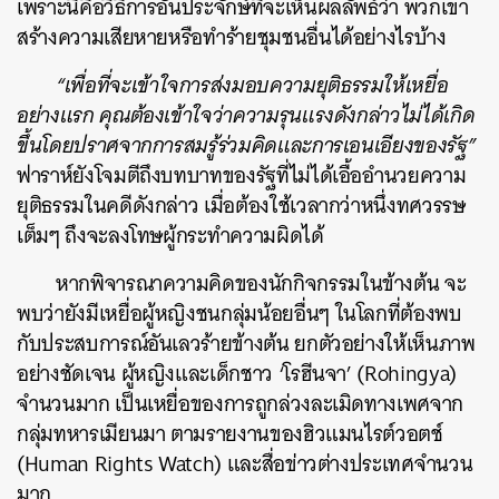
เพราะนี่คือวิธีการอันประจักษ์ที่จะเห็นผลลัพธ์ว่า พวกเขา
สร้างความเสียหายหรือทำร้ายชุมชนอื่นได้อย่างไรบ้าง
“เพื่อที่จะเข้าใจการส่งมอบความยุติธรรมให้เหยื่อ
อย่างแรก คุณต้องเข้าใจว่าความรุนแรงดังกล่าวไม่ได้เกิด
ขึ้นโดยปราศจากการสมรู้ร่วมคิดและการเอนเอียงของรัฐ”
ฟาราห์ยังโจมตีถึงบทบาทของรัฐที่ไม่ได้เอื้ออำนวยความ
ยุติธรรมในคดีดังกล่าว เมื่อต้องใช้เวลากว่าหนึ่งทศวรรษ
เต็มๆ ถึงจะลงโทษผู้กระทำความผิดได้
หากพิจารณาความคิดของนักกิจกรรมในข้างต้น จะ
พบว่ายังมีเหยื่อผู้หญิงชนกลุ่มน้อยอื่นๆ ในโลกที่ต้องพบ
กับประสบการณ์อันเลวร้ายข้างต้น ยกตัวอย่างให้เห็นภาพ
อย่างชัดเจน ผู้หญิงและเด็กชาว ‘โรฮีนจา’ (Rohingya)
จำนวนมาก เป็นเหยื่อของการถูกล่วงละเมิดทางเพศจาก
กลุ่มทหารเมียนมา ตามรายงานของฮิวแมนไรต์วอตช์
(Human Rights Watch) และสื่อข่าวต่างประเทศจำนวน
มาก