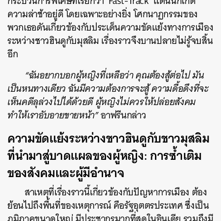
กระบวนการพิเศษที่เรียกว่า ‘Fast-Track’ แต่นั่นก็เกิด
ความล่าช้าอยู่ดี โดยเฉพาะอย่างยิ่ง โศกนาฏกรรมของ
พวกเธอดันเกี่ยวข้องกับประเด็นความขัดแย้งทางการเมือง
ระหว่างชาวฮินดูกับมุสลิม เรื่องราวจึงบานปลายไม่รู้จบสิ้น
อีก
“ฉันอยากบอกผู้หญิงที่เหลือว่า คุณต้องสู้ต่อไป มัน
เป็นหนทางเดียว ฉันมีความต้องการจะสู้ ความดื้อดึงที่จะ
เห็นคดีลุล่วงไปได้ด้วยดี ผู้หญิงไม่ควรให้ปล่อยสังคม
ทำให้เราอับอายขายหน้า”
อาฟรีนกล่าว
ความขัดแย้งระหว่างชาวฮินดูกับชาวมุสลิม
ที่นำมาสู่บาดแผลของผู้หญิง: การซ้ำเติม
ของสังคมและผู้มีอำนาจ
สาเหตุที่เรื่องราวนี้เกี่ยวข้องกับปัญหาการเมือง ต้อง
ย้อนไปถึงพื้นที่ของเหตุการณ์ คือรัฐอุตตรประเทศ ซึ่งเป็น
ภูมิภาคขนาดใหญ่ มีประชากรมากที่สุดในอินเดีย รวมถึงมี