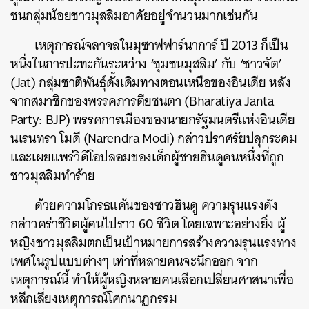
ชนกลุ่มน้อยชาวมุสลิมอาศัยอยู่จำนวนมากเช่นกัน
เหตุการณ์จลาจลในมุซาฟฟาร์นาการ์ ปี 2013 ก็เป็น
หนึ่งในการปะทะกันระหว่าง ‘ชุมชนมุสลิม’ กับ ‘ชาวจัต’
(Jat) กลุ่มชาติพันธุ์ดั้งเดิมทางตอนเหนือของอินเดีย หลัง
จากสมาชิกของพรรค
ภารตียชนตา
(Bharatiya Janta
Party: BJP) พรรคการเมืองของนายกรัฐมนตรีแห่งอินเดีย
นเรนทรา โมดี (Narendra Modi) กล่าวปราศรัยปลุกระดม
และเผยแพร่วิดีโอปลอมของเด็กผู้ชายฮินดูคนหนึ่งที่ถูก
ชาวมุสลิมทำร้าย
ด้วยความโกรธแค้นของชาวฮินดู ความรุนแรงดัง
กล่าวคร่าชีวิตผู้คนไปราว 60 ชีวิต โดยเฉพาะอย่างยิ่ง ผู้
หญิงชาวมุสลิมตกเป็นเป้าหมายการสร้างความรุนแรงทาง
เพศในรูปแบบต่างๆ เท่าที่หลายคนจะนึกออก จาก
เหตุการณ์นี้ ทำให้ผู้หญิงหลายคนเลือกเปลี่ยนศาสนาเพื่อ
หลีกเลี่ยงเหตุการณ์โศกนาฏกรรม