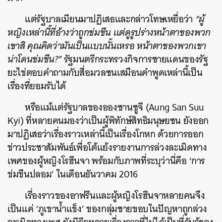
แต่รัฐบาลเมียนมาปฏิเสธและกล่าวโทษเหยื่อว่า
“ผู้
หญิงเหล่านี้ที่อ้างว่าถูกข่มขืน แต่ดูรูปร่างหน้าตาของพวก
เขาสิ คุณคิดว่ามันเป็นแบบนั้นเหรอ หน้าตาของพวกเขา
น่าโดนข่มขืน?”
รัฐมนตรีกระทรวงกิจการชายแดนของรัฐ
ยะไข่ตอบคำถามกับสื่อมวลชนเสมือนคำพูดเหล่านี้เป็น
เรื่องที่ยอมรับได้
หรือแม้แต่รัฐบาลของอองซานซูจี (Aung San Suu
Kyi) ที่หลายคนมองว่าเป็นผู้พิทักษ์สิทธิมนุษยชน ยังออก
มาปฏิเสธว่าเรื่องราวเหล่านี้เป็นเรื่องโกหก ด้วยการออก
ข่าวประชาสัมพันธ์เพื่อโต้แย้งรายงานการล่วงละเมิดทาง
เพศของผู้หญิงโรฮีนจา พร้อมกับภาพที่ระบุว่านี่คือ ‘การ
ข่มขืนปลอม’ ในเดือนธันวาคม 2016
เรื่องราวของอาฟรีนและผู้หญิงโรฮีนจาหลายคนจึง
เป็นแค่ ‘ภูเขาน้ำแข็ง’ ของกลุ่มชายขอบในปัญหาถูกล่วง