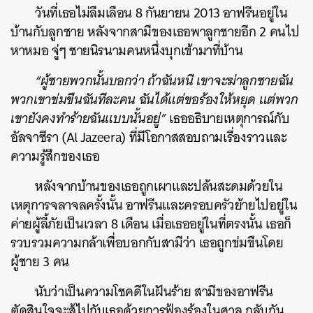
วันที่เธอไม่ลืมเลือน 8 กันยายน 2013 อาฟรีนอยู่ใน
บ้านกับลูกชาย หลังจากสามีของเธอพาลูกชายอีก 2 คนไป
หาหมอ จู่ๆ ชายนิรนามคนหนึ่งบุกเข้ามาที่บ้าน
“ผู้ชายพวกนั้นบอกว่า ถ้าฉันหนี เขาจะฆ่าลูกชายฉัน
พวกเขาข่มขืนฉันทีละคน ฉันได้แต่ขอร้องให้หยุด แต่พวก
เขายังคงทำร้ายฉันแบบนั้นอยู่”
เธออธิบายเหตุการณ์กับ
อัลจาซีรา (Al Jazeera) ที่มีโอกาสสอบถามเรื่องราวและ
ความรู้สึกของเธอ
หลังจากบ้านของเธอถูกเผาและปล้นสะดมด้วยใน
เหตุการจลาจลครั้งนั้น อาฟรีนและครอบครัวย้ายไปอยู่ใน
ค่ายผู้ลี้ภัยเป็นเวลา 8 เดือน เมื่อเธออยู่ในที่ตรงนั้น เธอก็
รวบรวมความกล้าเพื่อบอกกับสามีว่า เธอถูกข่มขืนโดย
ผู้ชาย 3 คน
นับว่าเป็นความโชคดีในฝันร้าย สามีของอาฟรีน
ตัดสินใจจะสู้ไปกับเธอด้วยการฟ้องร้องในศาล กลับกัน