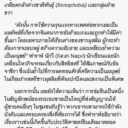
เกลียดกลัวต่างชาติพันธุ์ (Xenophobia) และกลุ่มฝ่าย
ขวา
“ดังนั้น การใช้ความรุนแรงทางเพศต่อพวกเธอเป็น
ผลลัพธ์ที่เกิดจากจินตนาการอันร้ายแรงและถูกทำให้มีค่า
ขึ้นมา โดยเฉพาะภายใต้เรือนร่างของชาวมุสลิม ผู้กระทำ
ต้องการจะลบหลู่ สร้างความอับอาย และเหยียบย่ำความ
เป็นมนุษย์”
ฟาราห์ นักวี (
Farah Naqvi) นักเขียนและนัก
เคลื่อนไหวกิจกรรมเกี่ยวกับสิทธิสตรี ให้สัมภาษณ์กับอัล
จาซีรา ซึ่งเน้นย้ำไปที่การลดทอนศักดิ์ศรีความเป็นมนุษย์
ในเรือนร่างสตรีชาวมุสลิมที่ต้องปกปิดและสงวนเป็นพิเศษ
นอกจากนั้น เธอยังให้ความเห็นว่า การข่มขืนเป็นหนึ่ง
ในสัญลักษณ์ของระบอบชายเป็นใหญ่ที่ส่งสัญญาณให้
ผู้ชายคนอื่นๆ ในชุมชนรับรู้ว่า พวกเขาจะสามารถใช้กำลัง
บังคับและครอบครองสิ่งที่ต้องการได้ ซึ่งฟาราห์อธิบายว่า
เรื่องราวเช่นนี้เกิดขึ้นกับประวัติศาสตร์อินเดียมาตลอด