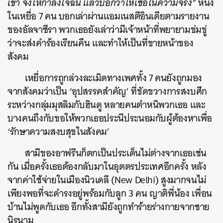
เข้า จึงให้กำลังใจฉัน แล้วบอกว่าให้เชื่อในความจริง”
หนึ่ง
ในเหยื่อ 7 คน บอกเล่าผ่านแอมเนสตีอินเดียตามรายงาน
ของอัลจาซีรา พวกเธอยังเล่าว่ามีเจ้าหน้าที่พยายามข่มขู่
ว่าจะส่งคำร้องเรียนคืน และทำให้เป็นที่ขายหน้าของ
สังคม
เหยื่อการถูกล่วงละเมิดทางเพศทั้ง 7 คนยังถูกมอง
จากสังคมว่าเป็น ‘อุปสรรคสำคัญ’ ที่ขัดขวางการสงบศึก
ระหว่างกลุ่มมุสลิมกับฮินดู หลายคนตำหนิพวกเธอ และ
บางคนถึงกับขอให้พวกเธอประนีประนอมกับผู้ต้องหาเพื่อ
‘รักษาความสงบสุขในสังคม’
สามีของอาฟรีนก็ตกเป็นประเด็นไม่ต่างจากเธอเช่น
กัน เมื่อครั้งเธอต้องกลับมาในอุตตรประเทศอีกครั้ง หลัง
จากค่าใช้จ่ายในเมืองนิวเดลี (New Delhi) สูงมากจนไม่
เพียงพอที่จะดำรงอยู่พร้อมกับลูก 3 คน ญาติพี่น้อง เพื่อน
บ้านไม่พูดกับเธอ อีกทั้งสามียังถูกทำร้ายร่างกายจากชาย
นิรนาม