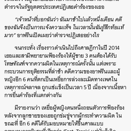
ตำรวจในรัฐอุตตรประเทศปฏิเสธคำร้องของเธอ
“เจ้าหน้าที่บอกฉันว่า ฉันมาช้าไปแล้วหนึ่งเดือน คดี
ของฉันจึงเป็นการแจ้งความเท็จ ในเวลานั้นฉันรู้สึกท้อแท้
มาก”
อาฟรีนเปิดเผยว่าตำรวจปฏิเสธอย่างไร
จนกระทั่ง เรื่องราวดำเนินไปถึงศาลฎีกาในปี 2014
เธอและสามีพยายามฟ้องร้องให้ผู้ชาย 3 คนต้องได้รับ
โทษทัณฑ์จากความผิดในเหตุการณ์ครั้งนั้น แต่เพราะ
กระบวนการยุติธรรมที่ล่าช้า คดีความของอาฟรีนและผู้
หญิงอีก 6 คนที่ตกเป็นเหยื่อการล่วงละเมิดทางเพศใน
เหตุการณ์จลาจล ถูกแช่แข็งเป็นเวลา 5 ปี เนื่องจากเนื้อหา
การยื่นคำร้องที่แตกต่างกัน
มีรายงานว่า เหยื่อผู้หญิงคนหนึ่งถอนตัวการฟ้องร้อง
หลังจากลูกชายของเธอถูกข่มขู่จากผู้กระทำความผิด ใน
ขณะที่ อีก 6 คดีได้รับมอบหมายให้ขึ้นศาลแบบ